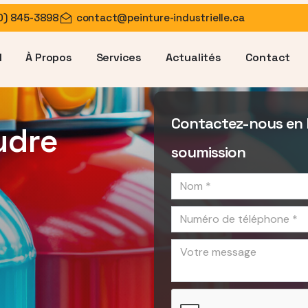
0) 845-3898
contact@peinture-industrielle.ca
l
À Propos
Services
Actualités
Contact
Contactez-nous en 
udre
soumission
service
name
phone
message
Recaptcha