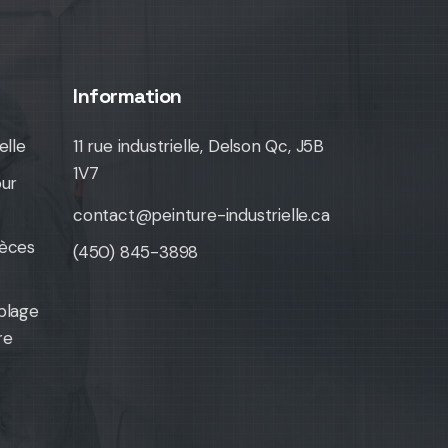
Information
elle
11 rue industrielle, Delson Qc, J5B
1V7
our
contact@peinture-industrielle.ca
ièces
(450) 845-3898
blage
re