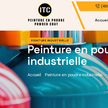
(45
Accuei
PEINTURE INDUSTRIELLE
Peinture en po
industrielle
Accueil
/
Peinture en poudre industrielle