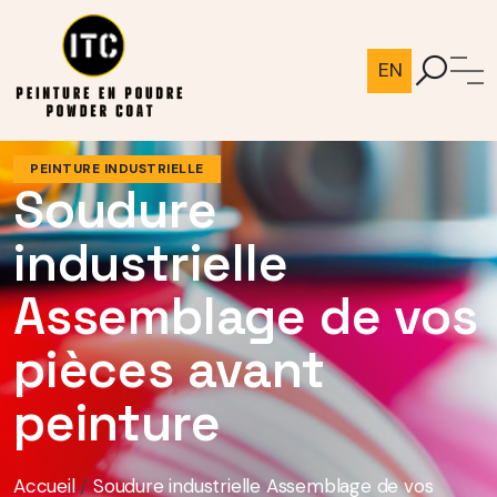
EN
PEINTURE INDUSTRIELLE
Soudure
industrielle
Assemblage de vos
pièces avant
peinture
Accueil
/
Soudure industrielle Assemblage de vos