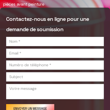
pièces avant peinture
Contactez-nous en ligne pour une
demande de soumission
service
name
email
phone
subject
message
Recaptcha
submit
ENVOYER UN MESSAGE