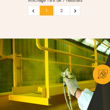
Affichage
1
à
6
de
7
résultats
1
2