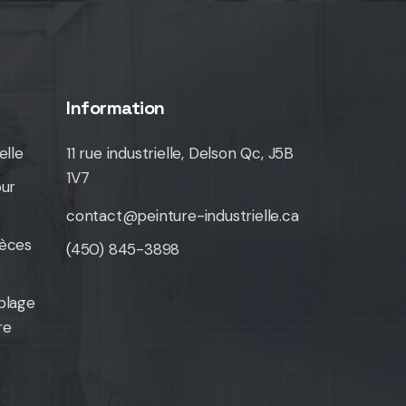
Information
elle
11 rue industrielle, Delson Qc, J5B
1V7
our
contact@peinture-industrielle.ca
ièces
(450) 845-3898
blage
re