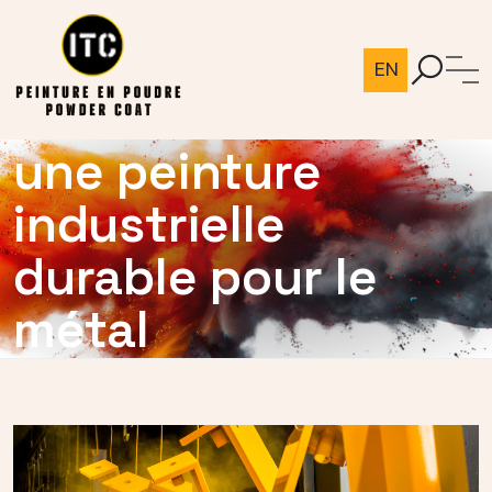
EN
PEINTURE INDUSTRIELLE
Le Powder Coat :
une peinture
industrielle
durable pour le
métal
Accueil
/
Le Powder Coat : une peinture industrielle
durable pour le métal